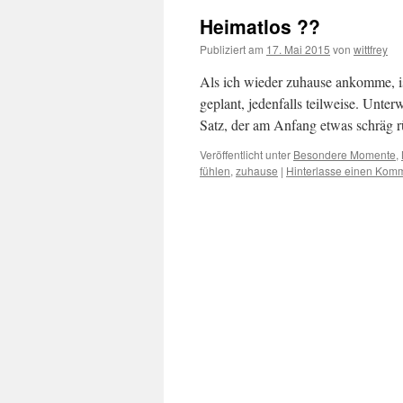
Heimatlos ??
Publiziert am
17. Mai 2015
von
wittfrey
Als ich wieder zuhause ankomme, ist
geplant, jedenfalls teilweise. Unt
Satz, der am Anfang etwas schrä
Veröffentlicht unter
Besondere Momente
,
fühlen
,
zuhause
|
Hinterlasse einen Kom