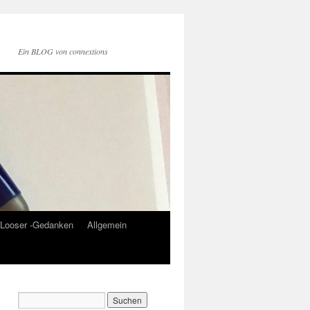
Ein BLOG von connextions
Looser -Gedanken
Allgemein