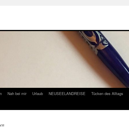
n
Nah bei mir
Urlaub
NEUSEELANDREISE
Tücken des Alltags
een