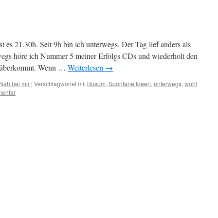
 es 21.30h. Seit 9h bin ich unterwegs. Der Tag lief anders als
erwegs höre ich Nummer 5 meiner Erfolgs CDs und wiederholt den
g rüberkommt. Wenn …
Weiterlesen
→
Nah bei mir
|
Verschlagwortet mit
Büsum
,
Spontane Ideen
,
unterwegs
,
wohl
mentar