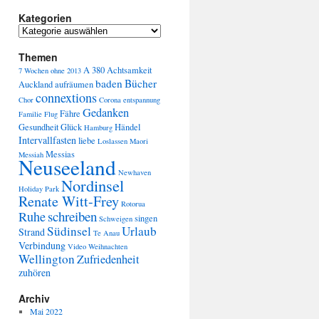
Kategorien
Themen
A 380
Achtsamkeit
7 Wochen ohne
2013
baden
Bücher
Auckland
aufräumen
connextions
Chor
Corona
entspannung
Gedanken
Fähre
Familie
Flug
Gesundheit
Glück
Händel
Hamburg
Intervallfasten
liebe
Loslassen
Maori
Messias
Messiah
Neuseeland
Newhaven
Nordinsel
Holiday Park
Renate Witt-Frey
Rotorua
schreiben
Ruhe
singen
Schweigen
Südinsel
Urlaub
Strand
Te Anau
Verbindung
Video
Weihnachten
Wellington
Zufriedenheit
zuhören
Archiv
Mai 2022