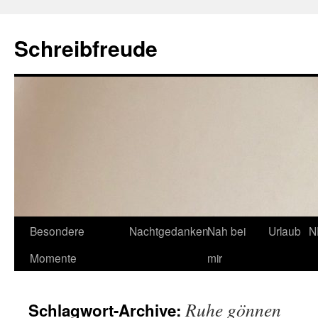
Schreibfreude
Besondere
Nachtgedanken
Nah bei
Urlaub
N
Momente
mir
Ruhe gönnen
Schlagwort-Archive: