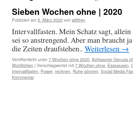
Sieben Wochen ohne | 2020
Publiziert am
5. März 2020
von
wittfrey
Intervallfasten. Mein Schatz sagt, allein
sei so anstrengend. Aber man braucht ja
die Zeiten draufstehen..
Weiterlesen
→
Veröffentlicht unter
7 Wochen ohne 2020
,
Achtsamer Genuss o
Wohlfühlen
|
Verschlagwortet mit
7 Wochen ohne
,
Esspausen
,
Intervallfasten
,
Power
,
rechnen
,
Ruhe gönnen
,
Social Media Fas
Kommentar