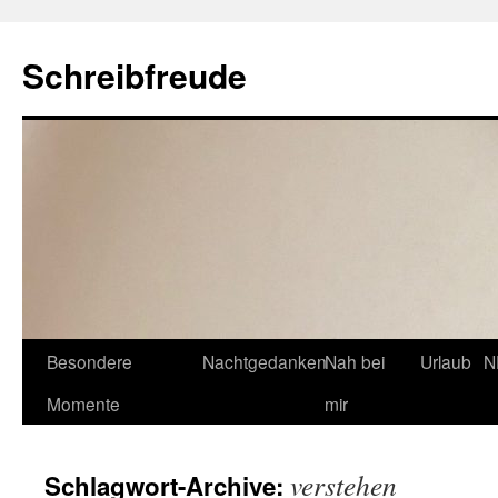
Schreibfreude
Besondere
Nachtgedanken
Nah bei
Urlaub
N
Momente
mir
verstehen
Schlagwort-Archive: